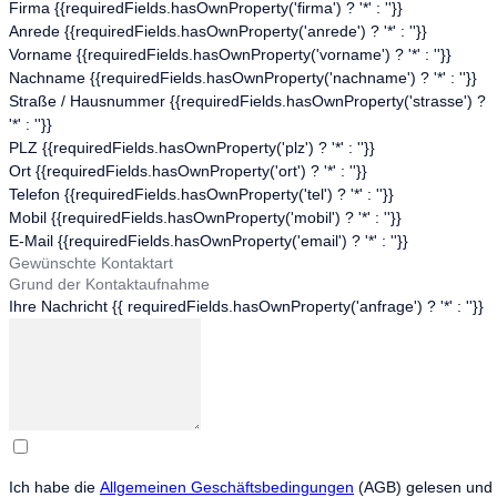
Firma {{requiredFields.hasOwnProperty('firma') ? '*' : ''}}
Anrede {{requiredFields.hasOwnProperty('anrede') ? '*' : ''}}
Vorname {{requiredFields.hasOwnProperty('vorname') ? '*' : ''}}
Nachname {{requiredFields.hasOwnProperty('nachname') ? '*' : ''}}
Straße / Hausnummer {{requiredFields.hasOwnProperty('strasse') ?
'*' : ''}}
PLZ {{requiredFields.hasOwnProperty('plz') ? '*' : ''}}
Ort {{requiredFields.hasOwnProperty('ort') ? '*' : ''}}
Telefon {{requiredFields.hasOwnProperty('tel') ? '*' : ''}}
Mobil {{requiredFields.hasOwnProperty('mobil') ? '*' : ''}}
E-Mail {{requiredFields.hasOwnProperty('email') ? '*' : ''}}
Gewünschte Kontaktart
Grund der Kontaktaufnahme
Ihre Nachricht {{ requiredFields.hasOwnProperty('anfrage') ? '*' : ''}}
Ich habe die
Allgemeinen Geschäftsbedingungen
(AGB) gelesen und a